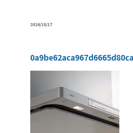
2024/10/17
0a9be62aca967d6665d80c