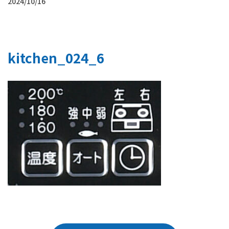
2024/10/16
kitchen_024_6