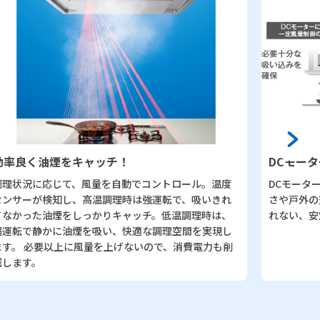
良く油煙をキャッチ！
DCモーター
状況に応じて、風量を自動でコントロール。温度
DCモーターと
サーが検知し、高温調理時は強運転で、吸いきれ
さや戸外の天
かった油煙をしっかりキャッチ。低温調理時は、
れない、安定
転で静かに油煙を吸い、快適な調理空間を実現し
。 必要以上に風量を上げないので、消費電力も削
ます。