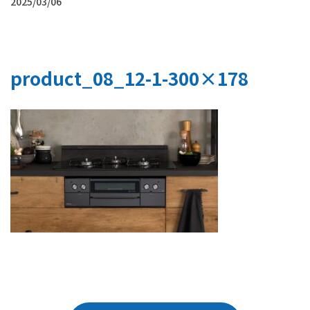
2025/03/06
product_08_12-1-300×178