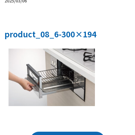
2025/03/06
product_08_6-300×194